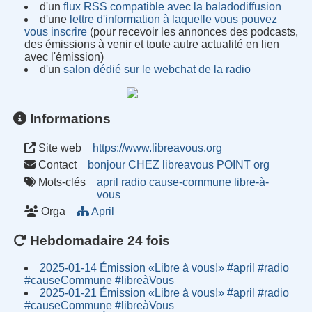
d'un
flux RSS compatible avec la baladodiffusion
d'une
lettre d'information à laquelle vous pouvez
vous inscrire
(pour recevoir les annonces des podcasts,
des émissions à venir et toute autre actualité en lien
avec l'émission)
d'un
salon dédié sur le webchat de la radio
Informations
Site web
https://www.libreavous.org
Contact
bonjour CHEZ libreavous POINT org
Mots-clés
april
radio
cause-commune
libre-à-
vous
Orga
April
Hebdomadaire 24 fois
2025-01-14 Émission «Libre à vous!» #april #radio
#causeCommune #libreàVous
2025-01-21 Émission «Libre à vous!» #april #radio
#causeCommune #libreàVous