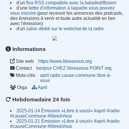
d'un
flux RSS compatible avec la baladodiffusion
d'une
lettre d'information à laquelle vous pouvez
vous inscrire
(pour recevoir les annonces des podcasts,
des émissions à venir et toute autre actualité en lien
avec l'émission)
d'un
salon dédié sur le webchat de la radio
Informations
Site web
https://www.libreavous.org
Contact
bonjour CHEZ libreavous POINT org
Mots-clés
april
radio
cause-commune
libre-à-
vous
Orga
April
Hebdomadaire 24 fois
2025-01-14 Émission «Libre à vous!» #april #radio
#causeCommune #libreàVous
2025-01-21 Émission «Libre à vous!» #april #radio
#causeCommune #libreàVous