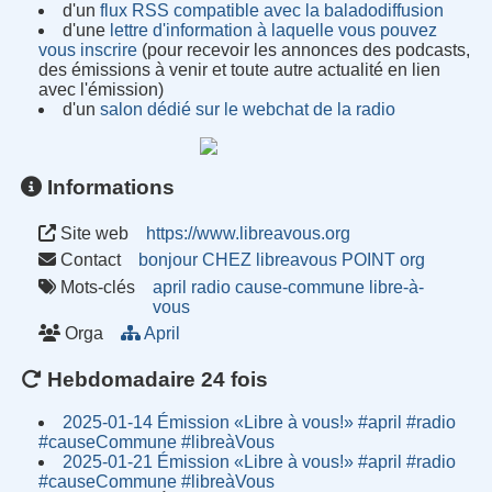
d'un
flux RSS compatible avec la baladodiffusion
d'une
lettre d'information à laquelle vous pouvez
vous inscrire
(pour recevoir les annonces des podcasts,
des émissions à venir et toute autre actualité en lien
avec l'émission)
d'un
salon dédié sur le webchat de la radio
Informations
Site web
https://www.libreavous.org
Contact
bonjour CHEZ libreavous POINT org
Mots-clés
april
radio
cause-commune
libre-à-
vous
Orga
April
Hebdomadaire 24 fois
2025-01-14 Émission «Libre à vous!» #april #radio
#causeCommune #libreàVous
2025-01-21 Émission «Libre à vous!» #april #radio
#causeCommune #libreàVous