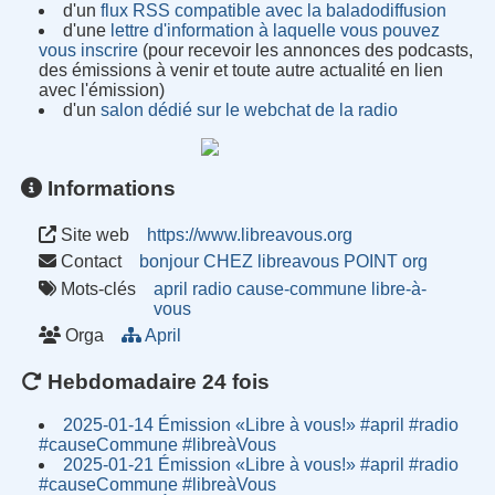
d'un
flux RSS compatible avec la baladodiffusion
d'une
lettre d'information à laquelle vous pouvez
vous inscrire
(pour recevoir les annonces des podcasts,
des émissions à venir et toute autre actualité en lien
avec l'émission)
d'un
salon dédié sur le webchat de la radio
Informations
Site web
https://www.libreavous.org
Contact
bonjour CHEZ libreavous POINT org
Mots-clés
april
radio
cause-commune
libre-à-
vous
Orga
April
Hebdomadaire 24 fois
2025-01-14 Émission «Libre à vous!» #april #radio
#causeCommune #libreàVous
2025-01-21 Émission «Libre à vous!» #april #radio
#causeCommune #libreàVous