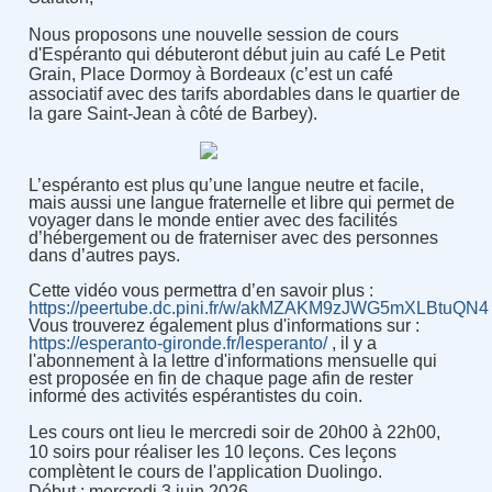
Nous proposons une nouvelle session de cours
d'Espéranto qui débuteront début juin au café Le Petit
Grain,
Place Dormoy à Bordeaux (c’est un café
associatif avec des tarifs abordables dans le quartier de
la gare Saint-Jean à côté de Barbey).
L’espéranto est plus qu’une langue neutre et facile,
mais aussi une langue fraternelle et libre qui permet de
voyager dans le monde entier avec des facilités
d’hébergement ou de fraterniser avec des personnes
dans d’autres pays.
Cette vidé
o
vous p
ermettra d’en savoir plus :
https://peertube.dc.pini.fr/w/akMZAKM9zJWG5mXLBtuQN4
Vous trouverez également plus d'informations sur :
https://esperanto-gironde.fr/lesperanto/
, il y a
l'abonnement à la lettre d'informations mensuelle qui
est proposée en fin de chaque page afin de rester
informé des activités espérantistes du coin.
Les cours ont lieu le mercredi soir de 20h00 à 22h00,
10 soirs pour réaliser les 10 leçons. Ces leçons
complètent le cours de l'application Duolingo.
Début : mercredi 3 juin 2026.