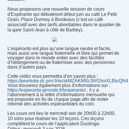
Nous proposons une nouvelle session de cours
d'Espéranto qui débuteront début juin au café Le Petit
Grain,
Place Dormoy à Bordeaux (c’est un café
associatif avec des tarifs abordables dans le quartier de
la gare Saint-Jean à côté de Barbey).
L’espéranto est plus qu’une langue neutre et facile,
mais aussi une langue fraternelle et libre qui permet de
voyager dans le monde entier avec des facilités
d’hébergement ou de fraterniser avec des personnes
dans d’autres pays.
Cette vidé
o
vous p
ermettra d’en savoir plus :
https://peertube.dc.pini.fr/w/akMZAKM9zJWG5mXLBtuQN4
Vous trouverez également plus d'informations sur :
https://esperanto-gironde.fr/lesperanto/
, il y a
l'abonnement à la lettre d'informations mensuelle qui
est proposée en fin de chaque page afin de rester
informé des activités espérantistes du coin.
Les cours ont lieu le mercredi soir de 20h00 à 22h00,
10 soirs pour réaliser les 10 leçons. Ces leçons
complètent le cours de l'application Duolingo.
Début : mercredi 3 juin 2026.