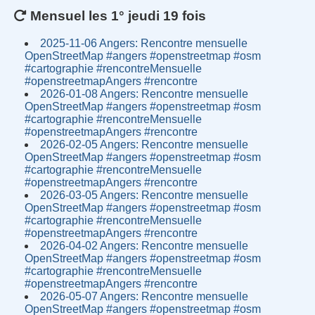
Mensuel les 1° jeudi 19 fois
2025-11-06 Angers: Rencontre mensuelle
OpenStreetMap #angers #openstreetmap #osm
#cartographie #rencontreMensuelle
#openstreetmapAngers #rencontre
2026-01-08 Angers: Rencontre mensuelle
OpenStreetMap #angers #openstreetmap #osm
#cartographie #rencontreMensuelle
#openstreetmapAngers #rencontre
2026-02-05 Angers: Rencontre mensuelle
OpenStreetMap #angers #openstreetmap #osm
#cartographie #rencontreMensuelle
#openstreetmapAngers #rencontre
2026-03-05 Angers: Rencontre mensuelle
OpenStreetMap #angers #openstreetmap #osm
#cartographie #rencontreMensuelle
#openstreetmapAngers #rencontre
2026-04-02 Angers: Rencontre mensuelle
OpenStreetMap #angers #openstreetmap #osm
#cartographie #rencontreMensuelle
#openstreetmapAngers #rencontre
2026-05-07 Angers: Rencontre mensuelle
OpenStreetMap #angers #openstreetmap #osm