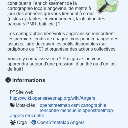
contribuer à l’enrichissement de la
cartographie locale angevine, de mettre à
jour des données qui vous tiennent à cœur
(pistes cyclables, environnement, facilitation des
parcours PMR, bâti, etc.) ?
Les cartographes bénévoles angevins se rencontrent
les premiers jeudis de chaque mois pour échanger des
astuces, faire découvrir les outils disponibles (sur
ordiphone ou PC) et organiser des actions collectives.
Vous n’y connaissez rien ? Pas grave, on vous
apprendra autour d’une pression, d’un thé ou d’un jus
de fruit !
Informations
Site web
https://wiki.openstreetmap.org/wiki/Angers
Mots-clés
openstreetmap
osm
cartographie
rencontre-mensuelle
openstreetmap-
angers
rencontre
Orga
OpenStreetMap Angers