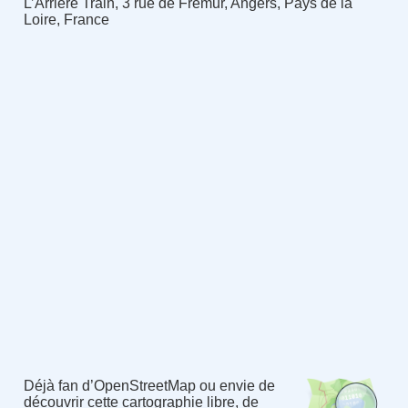
L’Arrière Train, 3 rue de Frémur, Angers, Pays de la
Loire, France
Déjà fan d’OpenStreetMap ou envie de
découvrir cette cartographie libre, de