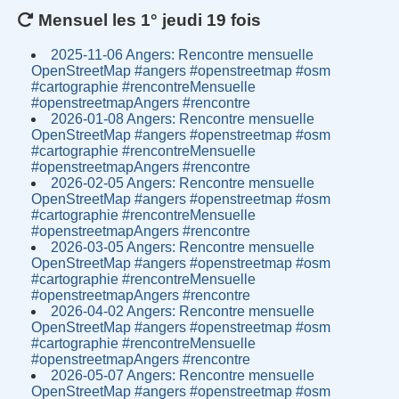
Mensuel les 1° jeudi 19 fois
2025-11-06 Angers: Rencontre mensuelle
OpenStreetMap #angers #openstreetmap #osm
#cartographie #rencontreMensuelle
#openstreetmapAngers #rencontre
2026-01-08 Angers: Rencontre mensuelle
OpenStreetMap #angers #openstreetmap #osm
#cartographie #rencontreMensuelle
#openstreetmapAngers #rencontre
2026-02-05 Angers: Rencontre mensuelle
OpenStreetMap #angers #openstreetmap #osm
#cartographie #rencontreMensuelle
#openstreetmapAngers #rencontre
2026-03-05 Angers: Rencontre mensuelle
OpenStreetMap #angers #openstreetmap #osm
#cartographie #rencontreMensuelle
#openstreetmapAngers #rencontre
2026-04-02 Angers: Rencontre mensuelle
OpenStreetMap #angers #openstreetmap #osm
#cartographie #rencontreMensuelle
#openstreetmapAngers #rencontre
2026-05-07 Angers: Rencontre mensuelle
OpenStreetMap #angers #openstreetmap #osm