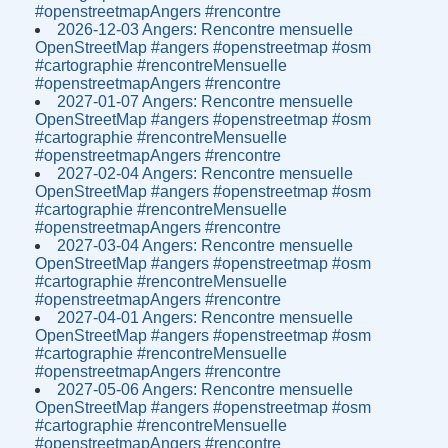
#openstreetmapAngers #rencontre
2026-12-03 Angers: Rencontre mensuelle
OpenStreetMap #angers #openstreetmap #osm
#cartographie #rencontreMensuelle
#openstreetmapAngers #rencontre
2027-01-07 Angers: Rencontre mensuelle
OpenStreetMap #angers #openstreetmap #osm
#cartographie #rencontreMensuelle
#openstreetmapAngers #rencontre
2027-02-04 Angers: Rencontre mensuelle
OpenStreetMap #angers #openstreetmap #osm
#cartographie #rencontreMensuelle
#openstreetmapAngers #rencontre
2027-03-04 Angers: Rencontre mensuelle
OpenStreetMap #angers #openstreetmap #osm
#cartographie #rencontreMensuelle
#openstreetmapAngers #rencontre
2027-04-01 Angers: Rencontre mensuelle
OpenStreetMap #angers #openstreetmap #osm
#cartographie #rencontreMensuelle
#openstreetmapAngers #rencontre
2027-05-06 Angers: Rencontre mensuelle
OpenStreetMap #angers #openstreetmap #osm
#cartographie #rencontreMensuelle
#openstreetmapAngers #rencontre