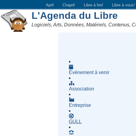
April
Chapril
Libre à lire!
Libre à vous!
L'Agenda du Libre
Logiciels, Arts, Données, Matériels, Contenus, C
Événement à venir
Association
Entreprise
- Groupe d'Utilisatrices d
GULL