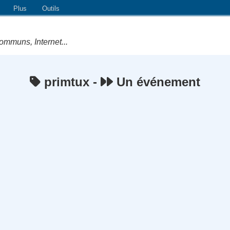
Plus
Outils
ommuns, Internet...
primtux -
Un événement
e Logiciels Libres