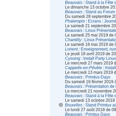
Beauvais
Stand à la Fête 
Le dimanche 13 octobre 20
Beauvais
Stand au Forum 
Du samedi 28 septembre 2
Phalempin
Ecrans : Journé
Le samedi 21 septembre 20
Beauvais
Linux Présentat
Le samedi 25 mai 2019 de 
Chantilly
Linux Présentati
Le samedi 18 mai 2019 de 
Lorient
Enseignement, numér
Le jeudi 18 avril 2019 de 2
Cysoing
Install Party Linu
Le mercredi 27 mars 2019 
Cappelle-en-Pévèle
Instal
Le mercredi 13 mars 2019 
Beauvais
Primtux-Days
Du samedi 16 février 2019 
Beauvais
Présentation de l
Le mercredi 21 novembre 2
Beauvais
Stand à la Fête 
Le samedi 13 octobre 2018
Bruxelles
Stand Primtux au
Le lundi 27 août 2018 de 0
Beauvais
Primtux Days