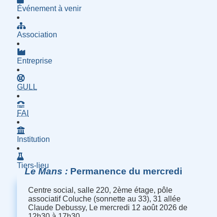
Événement à venir
Association
Entreprise
- Groupe d'Utilisatrices de Logiciels Libres
GULL
- Fournisseur d'Accès à Internet
FAI
Institution
Tiers-lieu
Le Mans
Permanence du mercredi
Centre social, salle 220, 2ème étage, pôle
associatif Coluche (sonnette au 33), 31 allée
Claude Debussy, Le mercredi 12 août 2026 de
12h30 à 17h30.