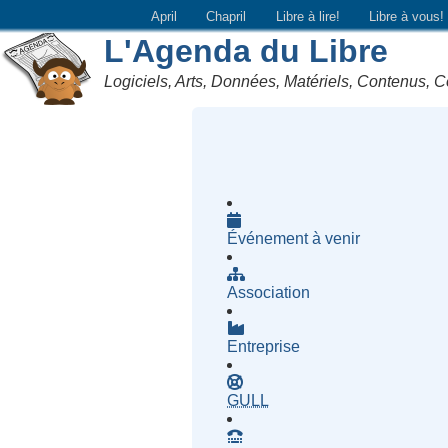
April
Chapril
Libre à lire!
Libre à vous!
L'Agenda du Libre
Logiciels, Arts, Données, Matériels, Contenus, C
Événement à venir
Association
Entreprise
- Groupe d'Utilisatrices d
GULL