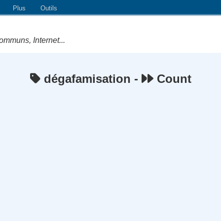
Plus
Outils
ommuns, Internet...
dégafamisation -
Count
e Logiciels Libres