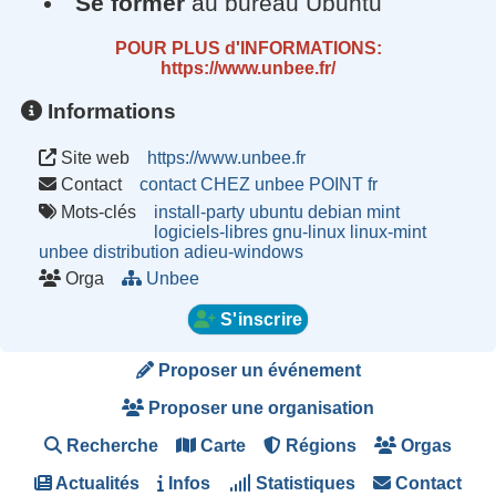
Se former
au bureau Ubuntu
POUR PLUS d'INFORMATIONS
:
https://www.unbee.fr/
Informations
Site web
https://www.unbee.fr
Contact
contact CHEZ unbee POINT fr
Mots-clés
install-party
ubuntu
debian
mint
logiciels-libres
gnu-linux
linux-mint
unbee
distribution
adieu-windows
Orga
Unbee
S'inscrire
Proposer un événement
Proposer une organisation
Recherche
Carte
Régions
Orgas
Actualités
Infos
Statistiques
Contact