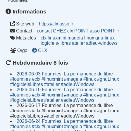
Fourmies.
Informations
Site web
https://clx.asso.fr
Contact
contact CHEZ clx POINT asso POINT fr
Mots-clés
clx
linuxmint
mageia
linux
gnu-linux
logiciels-libres
atelier
adieu-windows
Orga
CLX
Hebdomadaire 8 fois
2026-06-03 Fourmies: La permanence du libre
#fourmies #clx #linuxmint #mageia #linux #gnuLinux
#logicielsLibres #atelier #adieuWindows
2026-06-10 Fourmies: La permanence du libre
#fourmies #clx #linuxmint #mageia #linux #gnuLinux
#logicielsLibres #atelier #adieuWindows
2026-06-17 Fourmies: La permanence du libre
#fourmies #clx #linuxmint #mageia #linux #gnuLinux
#logicielsLibres #atelier #adieuWindows
2026-06-24 Fourmies: La permanence du libre
#fourmies #clx #linuxmint #mageia #linux #gnuLinux