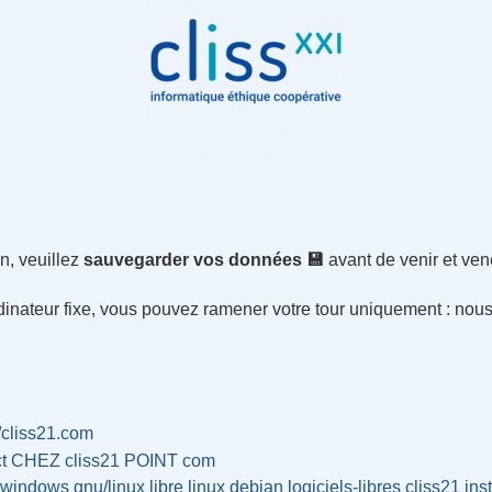
on, veuillez
sauvegarder vos données 💾
avant de venir et ve
inateur fixe, vous pouvez ramener votre tour uniquement : nous v
//cliss21.com
ct CHEZ cliss21 POINT com
-windows
gnu/linux
libre
linux
debian
logiciels-libres
cliss21
inst