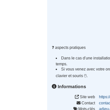
❓ aspects pratiques
Dans le cas d'une installati
temps.
Si vous venez avec votre ord
clavier et souris 🖰.
Informations
Site web
https:
Contact
conta
Mots-clés
adieu