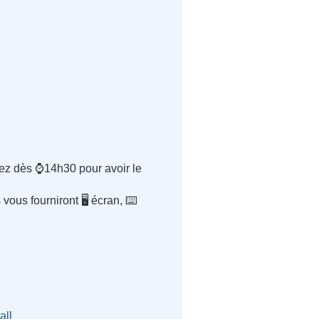
nez dès ⌚14h30 pour avoir le
ous fourniront 🖥️ écran, ⌨️
all