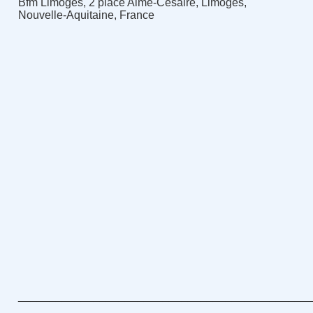
Bfm Limoges, 2 place Aimé-Césaire, Limoges,
Nouvelle-Aquitaine, France
______________________________________________