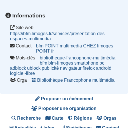
Informations
Site web
https://bfm.limoges.fr/services/presentation-des-
espaces-multimedia
Contact
bfm POINT multimedia CHEZ limoges
POINT fr
Mots-clés
bibliothèque-francophone-multimédia
bfm
bfm-limoges
smartphone
pc
adblock
ublock
publicité
navigateur
firefox
android
logiciel-libre
Orga
Bibliothèque Francophone multimédia
Proposer un événement
Proposer une organisation
Recherche
Carte
Régions
Orgas
Actualités
Infos
Statistiques
Contact