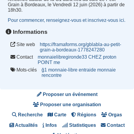
Grain à Bordeaux, le Vendredi 12 juin (2026) à partir de
18h30.
Pour commencer, renseignez-vous et inscrivez-vous ici.
Informations
Site web
https://framaforms.org/gblabla-au-petit-
grain-a-bordeaux-1778247280
Contact
monnaielibregironde33 CHEZ proton
POINT me
Mots-clés
ğ1
monnaie-libre
entraide
monnaie
rencontre
Proposer un événement
Proposer une organisation
Recherche
Carte
Régions
Orgas
Actualités
Infos
Statistiques
Contact