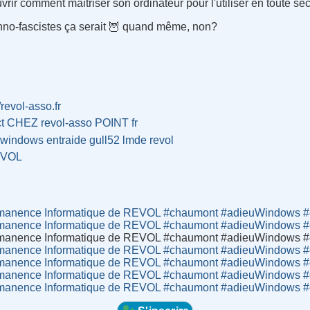
rir comment maitriser son ordinateur pour l'utiliser en toute séc
chno-fascistes ça serait 🦉 quand même, non
?
/revol-asso.fr
ct CHEZ revol-asso POINT fr
-windows
entraide
gull52
lmde
revol
VOL
anence Informatique de REVOL #chaumont #adieuWindows #en
anence Informatique de REVOL #chaumont #adieuWindows #en
anence Informatique de REVOL #chaumont #adieuWindows #en
anence Informatique de REVOL #chaumont #adieuWindows #en
anence Informatique de REVOL #chaumont #adieuWindows #en
anence Informatique de REVOL #chaumont #adieuWindows #en
anence Informatique de REVOL #chaumont #adieuWindows #en