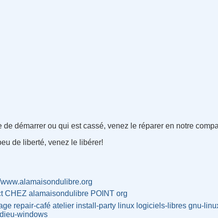
se de démarrer ou qui est cassé, venez le réparer en notre comp
u de liberté, venez le libérer
!
//www.alamaisondulibre.org
ct CHEZ alamaisondulibre POINT org
lage
repair-café
atelier
install-party
linux
logiciels-libres
gnu-linu
dieu-windows