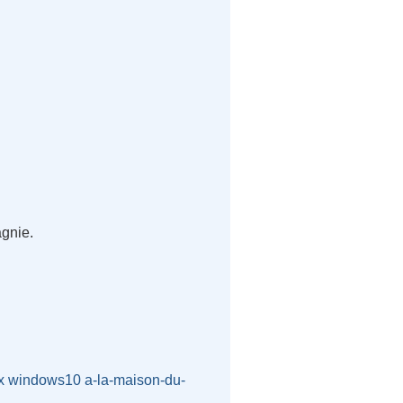
agnie.
x
windows10
a-la-maison-du-