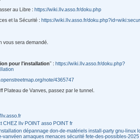
passer au Libre
:
https://wiki.llv.asso.fr/doku.php
es et la Sécurité :
https://wiki.llv.asso.fr/doku.php?id=wiki:sec
ion vous sera demandé.
ion pour l'installation
" :
https://wiki.llv.asso.fr/doku.php?
llation
w.openstreetmap.org/note/4365747
ff Plateau de Vanves, passez par le tunnel.
/llv.asso.fr
ct CHEZ llv POINT asso POINT fr
nstallation
dépannage
don-de-matériels
install-party
gnu-linux
l
re-vanvéen
arnaques
menaces
sécurité
fete-des-possibles-2025