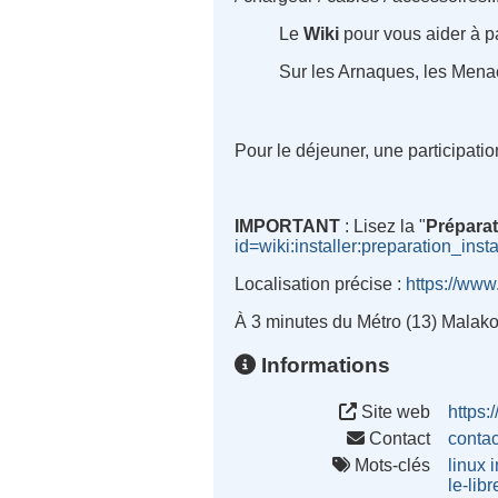
Le
Wiki
pour
vous
aider à 
Sur les Arnaques, les Menac
Pour le déjeuner, une participat
IMPORTANT
:
Lisez la "
Préparat
id=wiki:installer:preparation_insta
Localisation précise
:
https://ww
À 3 minutes du Métro (13) Malako
Informations
Site web
https:/
Contact
conta
Mots-clés
linux
i
le-lib