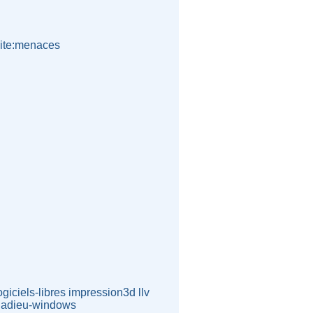
urite:menaces
ogiciels-libres
impression3d
llv
adieu-windows